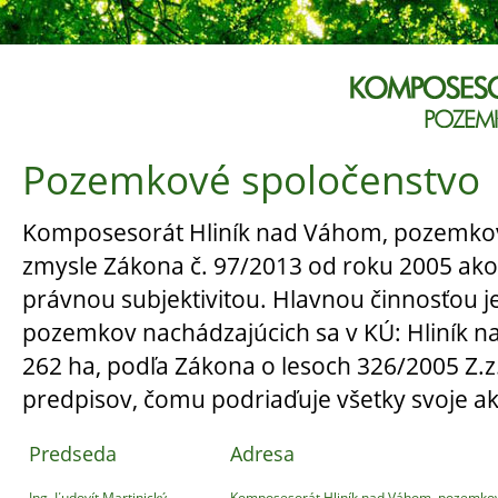
Pozemkové spoločenstvo
Komposesorát Hliník nad Váhom, pozemkov
zmysle Zákona č. 97/2013 od roku 2005 ak
právnou subjektivitou. Hlavnou činnosťou 
pozemkov nachádzajúcich sa v KÚ: Hliník n
262 ha, podľa Zákona o lesoch 326/2005 Z.z.
predpisov, čomu podriaďuje všetky svoje akt
Predseda
Adresa
Ing. Ľudovít Martinický
Komposesorát Hliník nad Váhom, pozemko