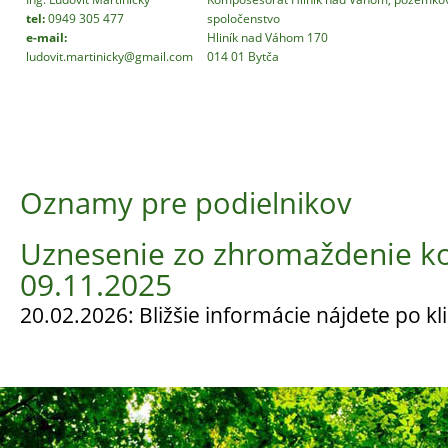
tel:
0949 305 477
spoločenstvo
e-mail:
Hliník nad Váhom 170
ludovit.martinicky@gmail.com
014 01 Bytča
Oznamy pre podielnikov
Uznesenie zo zhromaždenie k
09.11.2025
20.02.2026:
Bližšie informácie nájdete po kli